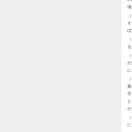
場
（
す
ぼ
（
る
（
が
に
（
業
手
と
が
（
に