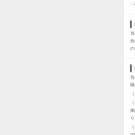
・
当
合
の
当
様
（
（
保
り
（
の