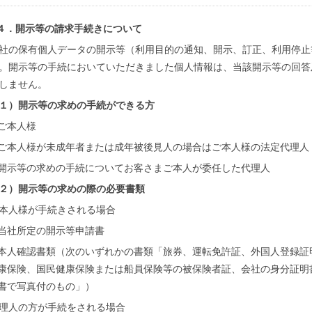
４．開示等の請求手続きについて
社の保有個人データの開示等（利用目的の通知、開示、訂正、利用停止
。開示等の手続においていただきました個人情報は、当該開示等の回答
しません。
１）開示等の求めの手続ができる方
ご本人様
ご本人様が未成年者または成年被後見人の場合はご本人様の法定代理人
開示等の求めの手続についてお客さまご本人が委任した代理人
２）開示等の求めの際の必要書類
本人様が手続きされる場合
当社所定の開示等申請書
本人確認書類（次のいずれかの書類「旅券、運転免許証、外国人登録証
康保険、国民健康保険または船員保険等の被保険者証、会社の身分証明
書で写真付のもの」）
理人の方が手続をされる場合