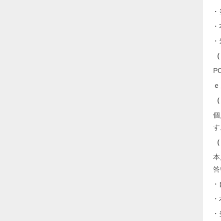
・
・
・
（
P
ｅ
（
個
す
（
本
答
・
・
・