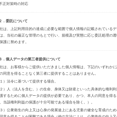
不正対策時の対応
２．委託について
社は、上記利用目的の達成に必要な範囲で個人情報の記載されているデ
は、当社の厳正な管理のもとで行い、規模及び実態に応じ委託処理の透
保護に努めます。
３．個人データの第三者提供について
社は、お客様からご提供いただきました個人情報は、下記のいずれかに
の同意を得ることなく第三者に提供することはありません。
１）法令に基づいて提供する場合。
２）人（法人を含む。）の生命、身体又は財産といった具体的な権利利
護するために個人データの提供が必要であり、かつ、本人の同意を得る
、当該権利利益の保護が十分可能である場合を除く。）。
３）公衆衛生の向上又は心身の発展途上にある児童の健全な育成のため
同意を得ることが困難である場合（他の方法により、公衆衛生の向上又