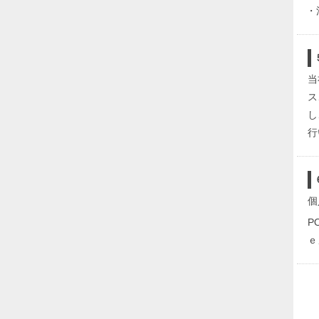
・
当
ス
し
行
個
P
ｅ