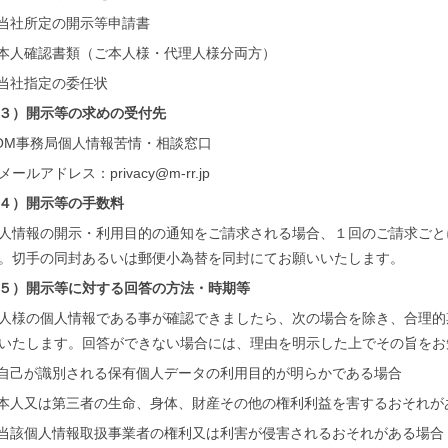
当社所定の開示等申請書
本人確認書類（ご本人様・代理人様分両方）
当社指定の委任状
３）開示等の求めの受付先
OM事務局個人情報苦情・相談窓口
メールアドレス：privacy@m-rr.jp
４）開示等の手数料
人情報の開示・利用目的の通知をご請求される場合、１回のご請求ごとに
。切手の同封あるいは郵便小為替を同封にてお願いいたします。
５）開示等に対する回答の方法・時期等
人様の個人情報である事が確認できましたら、次の場合を除き、合理的
いたします。回答ができない場合には、理由を明示した上でその旨をお
自己が識別される保有個人データの利用目的が明らかである場合
本人又は第三者の生命、身体、財産その他の権利利益を害するおそれが
当該個人情報取扱事業者の権利又は利害が侵害されるおそれがある場合