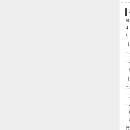
当
す
た
（
・
・
・
（
ご
・
・
代