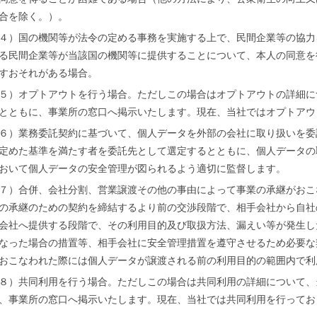
合を除く。）。
４）国の機関等が法令の定める事務を実施する上で、民間企業等の協力
る民間企業等が当該国の機関等に提供することについて、本人の同意を
すおそれがある場合。
５）オプトアウトを行う場合。ただしこの場合はオプトアウトの詳細に
とともに、事業所の窓口へ掲示いたします。現在、当社ではオプトアウ
６）業務委託契約に基づいて、個人データを外部の会社に取り扱いを委
定めた基準を満たす者を委託先として選定するとともに、個人データの
おいて個人データの安全管理が図られるよう適切に監督します。
７）合併、会社分割、営業譲渡その他の事由によって事業の承継がおこ
の承継のための契約を締結するより前の交渉段階で、相手会社から自社
会社へ提供する段階で、その利用目的及び取扱方法、漏えい等が発生し
なった場合の措置等、相手会社に安全管理措置を遵守させるため必要な
おこなわれた際には個人データが譲渡される前の利用目的の範囲内で利
８）共同利用を行う場合。ただしこの場合は共同利用の詳細について、
、事業所の窓口へ掲示いたします。現在、当社では共同利用を行ってお