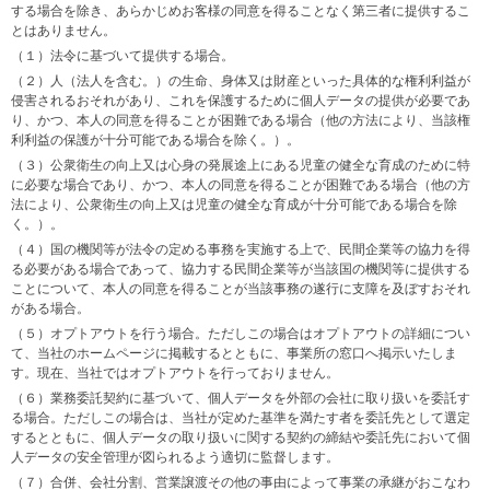
する場合を除き、あらかじめお客様の同意を得ることなく第三者に提供するこ
とはありません。
（１）法令に基づいて提供する場合。
（２）人（法人を含む。）の生命、身体又は財産といった具体的な権利利益が
侵害されるおそれがあり、これを保護するために個人データの提供が必要であ
り、かつ、本人の同意を得ることが困難である場合（他の方法により、当該権
利利益の保護が十分可能である場合を除く。）。
（３）公衆衛生の向上又は心身の発展途上にある児童の健全な育成のために特
に必要な場合であり、かつ、本人の同意を得ることが困難である場合（他の方
法により、公衆衛生の向上又は児童の健全な育成が十分可能である場合を除
く。）。
（４）国の機関等が法令の定める事務を実施する上で、民間企業等の協力を得
る必要がある場合であって、協力する民間企業等が当該国の機関等に提供する
ことについて、本人の同意を得ることが当該事務の遂行に支障を及ぼすおそれ
がある場合。
（５）オプトアウトを行う場合。ただしこの場合はオプトアウトの詳細につい
て、当社のホームページに掲載するとともに、事業所の窓口へ掲示いたしま
す。現在、当社ではオプトアウトを行っておりません。
（６）業務委託契約に基づいて、個人データを外部の会社に取り扱いを委託す
る場合。ただしこの場合は、当社が定めた基準を満たす者を委託先として選定
するとともに、個人データの取り扱いに関する契約の締結や委託先において個
人データの安全管理が図られるよう適切に監督します。
（７）合併、会社分割、営業譲渡その他の事由によって事業の承継がおこなわ