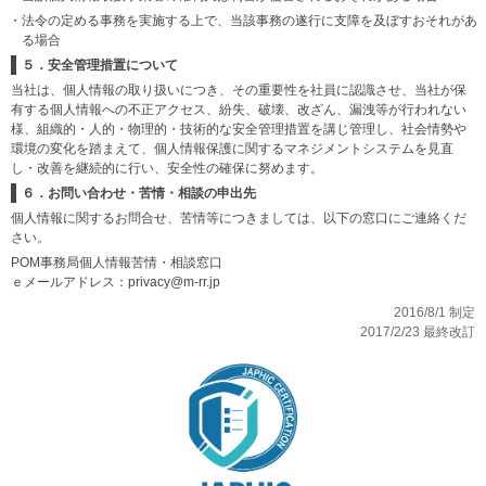
・法令の定める事務を実施する上で、当該事務の遂行に支障を及ぼすおそれがあ
る場合
５．安全管理措置について
当社は、個人情報の取り扱いにつき、その重要性を社員に認識させ、当社が保
有する個人情報への不正アクセス、紛失、破壊、改ざん、漏洩等が行われない
様、組織的・人的・物理的・技術的な安全管理措置を講じ管理し、社会情勢や
環境の変化を踏まえて、個人情報保護に関するマネジメントシステムを見直
し・改善を継続的に行い、安全性の確保に努めます。
６．お問い合わせ・苦情・相談の申出先
個人情報に関するお問合せ、苦情等につきましては、以下の窓口にご連絡くだ
さい。
POM事務局個人情報苦情・相談窓口
ｅメールアドレス：privacy@m-rr.jp
2016/8/1 制定
2017/2/23 最終改訂