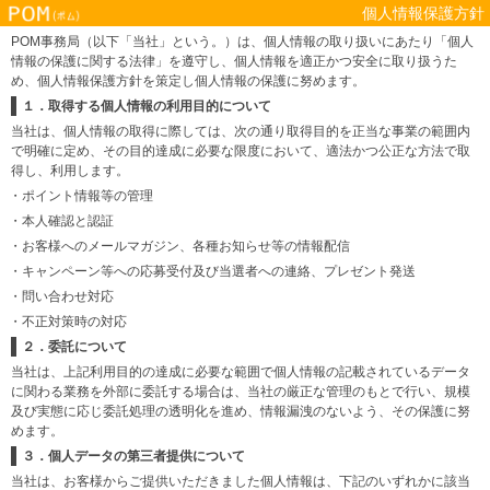
個人情報保護方針
POM事務局（以下「当社」という。）は、個人情報の取り扱いにあたり「個人
情報の保護に関する法律」を遵守し、個人情報を適正かつ安全に取り扱うた
め、個人情報保護方針を策定し個人情報の保護に努めます。
１．取得する個人情報の利用目的について
当社は、個人情報の取得に際しては、次の通り取得目的を正当な事業の範囲内
で明確に定め、その目的達成に必要な限度において、適法かつ公正な方法で取
得し、利用します。
・ポイント情報等の管理
・本人確認と認証
・お客様へのメールマガジン、各種お知らせ等の情報配信
・キャンペーン等への応募受付及び当選者への連絡、プレゼント発送
・問い合わせ対応
・不正対策時の対応
２．委託について
当社は、上記利用目的の達成に必要な範囲で個人情報の記載されているデータ
に関わる業務を外部に委託する場合は、当社の厳正な管理のもとで行い、規模
及び実態に応じ委託処理の透明化を進め、情報漏洩のないよう、その保護に努
めます。
３．個人データの第三者提供について
当社は、お客様からご提供いただきました個人情報は、下記のいずれかに該当