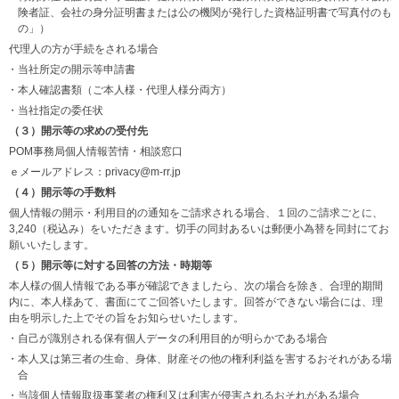
険者証、会社の身分証明書または公の機関が発行した資格証明書で写真付のも
の」）
代理人の方が手続をされる場合
・当社所定の開示等申請書
・本人確認書類（ご本人様・代理人様分両方）
・当社指定の委任状
（３）開示等の求めの受付先
POM事務局個人情報苦情・相談窓口
ｅメールアドレス：privacy@m-rr.jp
（４）開示等の手数料
個人情報の開示・利用目的の通知をご請求される場合、１回のご請求ごとに、
3,240（税込み）をいただきます。切手の同封あるいは郵便小為替を同封にてお
願いいたします。
（５）開示等に対する回答の方法・時期等
本人様の個人情報である事が確認できましたら、次の場合を除き、合理的期間
内に、本人様あて、書面にてご回答いたします。回答ができない場合には、理
由を明示した上でその旨をお知らせいたします。
・自己が識別される保有個人データの利用目的が明らかである場合
・本人又は第三者の生命、身体、財産その他の権利利益を害するおそれがある場
合
・当該個人情報取扱事業者の権利又は利害が侵害されるおそれがある場合