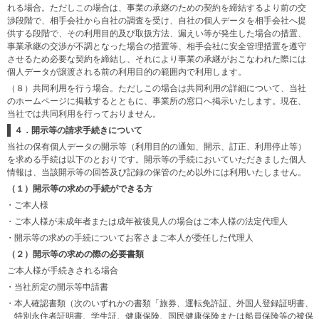
れる場合。ただしこの場合は、事業の承継のための契約を締結するより前の交
渉段階で、相手会社から自社の調査を受け、自社の個人データを相手会社へ提
供する段階で、その利用目的及び取扱方法、漏えい等が発生した場合の措置、
事業承継の交渉が不調となった場合の措置等、相手会社に安全管理措置を遵守
させるため必要な契約を締結し、それにより事業の承継がおこなわれた際には
個人データが譲渡される前の利用目的の範囲内で利用します。
（８）共同利用を行う場合。ただしこの場合は共同利用の詳細について、当社
のホームページに掲載するとともに、事業所の窓口へ掲示いたします。現在、
当社では共同利用を行っておりません。
４．開示等の請求手続きについて
当社の保有個人データの開示等（利用目的の通知、開示、訂正、利用停止等）
を求める手続は以下のとおりです。開示等の手続においていただきました個人
情報は、当該開示等の回答及び記録の保管のため以外には利用いたしません。
（１）開示等の求めの手続ができる方
・ご本人様
・ご本人様が未成年者または成年被後見人の場合はご本人様の法定代理人
・開示等の求めの手続についてお客さまご本人が委任した代理人
（２）開示等の求めの際の必要書類
ご本人様が手続きされる場合
・当社所定の開示等申請書
・本人確認書類（次のいずれかの書類「旅券、運転免許証、外国人登録証明書、
特別永住者証明書、学生証、健康保険、国民健康保険または船員保険等の被保