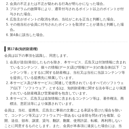
会員の不正または不正が疑われる行為が明らかになった場合。
プログラムの故障等により、通常付与されるポイント以上のポイントが付
与された場合。
広告主がポイントの取消を求め、当社がこれを正当と判断した場合。
その他当社が会員に付与されたポイントを取消すことが適当と判断した場
合｡
第4条に該当した場合。
第17条(知的財産権)
会員は以下の事項を認識し、同意します。
会員が送信(発信)したものを除き、本サービス、広告又は付加情報に含まれ
ているコンテンツ、個々の情報(データ)及び情報(データ)の集合体(以下「コ
ンテンツ等」とする)に関する財産権は、当社又は当社に当該コンテンツ等
を提供している提携先に帰属しています。
本サービス及び本サービスに関連して使用されているすべてのソフトウェ
ア(以下「ソフトウェア」とする)は、知的財産権に関する法令等により保護
されている財産権及び営業秘密を包含しています。
本サービス、広告又は追加情報に含まれるコンテンツ等は、著作権法、商
標法、意匠法等により保護されています。
会員は、当社、提携先、広告主に事前の文書による承諾を受けた場合を除い
て、コンテンツ等又はソフトウェア(一部あるいは全部を問わず)を複製、公
開、送信、頒布、譲渡、貸与、翻訳、翻案、使用許諾、転載、再利用しない
ことに同意するものとします。また、会員が本条項に違反した場合には、当