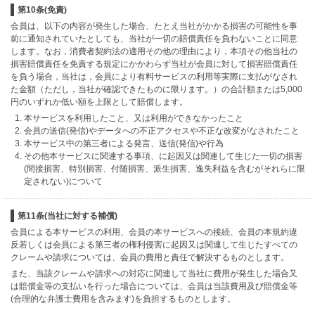
第10条(免責)
会員は、以下の内容が発生した場合、たとえ当社がかかる損害の可能性を事
前に通知されていたとしても、当社が一切の賠償責任を負わないことに同意
します。なお，消費者契約法の適用その他の理由により，本項その他当社の
損害賠償責任を免責する規定にかかわらず当社が会員に対して損害賠償責任
を負う場合，当社は，会員により有料サービスの利用等実際に支払がなされ
た金額（ただし，当社が確認できたものに限ります。）の合計額または5,000
円のいずれか低い額を上限として賠償します。
本サービスを利用したこと、又は利用ができなかったこと
会員の送信(発信)やデータへの不正アクセスや不正な改変がなされたこと
本サービス中の第三者による発言、送信(発信)や行為
その他本サービスに関連する事項、に起因又は関連して生じた一切の損害
(間接損害、特別損害、付随損害、派生損害、逸失利益を含むがそれらに限
定されない)について
第11条(当社に対する補償)
会員による本サービスの利用、会員の本サービスへの接続、会員の本規約違
反若しくは会員による第三者の権利侵害に起因又は関連して生じたすべての
クレームや請求については、会員の費用と責任で解決するものとします。
また、当該クレームや請求への対応に関連して当社に費用が発生した場合又
は賠償金等の支払いを行った場合については、会員は当該費用及び賠償金等
(合理的な弁護士費用を含みます)を負担するものとします。