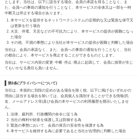
とします。当社は、以下に該当する場合、会員の承諾を得ることなく、ま
た、会員への事前の通知を行うことなく、本サービスの全体又は一部を一時
中断又は停止する場合があります。
本サービスを提供するネットワークシステムの定期的な又は緊急な保守又
は更新を行う場合
火災、停電、天災などの不可抗力により、本サービスの提供が困難になっ
た場合
その他、不測の事態により当社が本サービスの提供が困難と判断した場合
当社は、会員の承諾なく、また、会員への事前の通知を行うことなく、当社
の都合により、本サービスを廃止することができるものとします。
当社は、サービス内容の変更･中断･停止･廃止に起因して、会員に損害が生じ
てもいかなる責任も負いません。
第8条(プライバシーについて)
当社は、本規約に別段の定めがある場合を除く他、以下に掲げるいずれかの
理由に該当する場合を除いては、会員個人を識別することができる情報(氏
名、メールアドレス等)及び会員の本サービスの利用履歴を開示いたしませ
ん。
法律、裁判所、行政機関の命令に従う為
当社の権利や財産を保護し又は防御する為
緊急の事態において、会員の発言の安全性を保護する為
本サービスを維持する為に必要であると当社が合理的に判断した場合