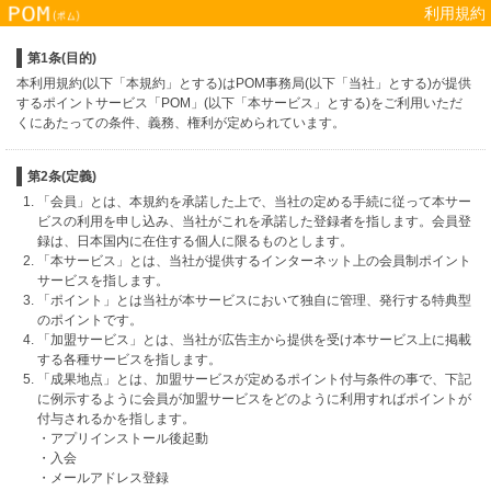
利用規約
第1条(目的)
本利用規約(以下「本規約」とする)はPOM事務局(以下「当社」とする)が提供
するポイントサービス「POM」(以下「本サービス」とする)をご利用いただ
くにあたっての条件、義務、権利が定められています。
第2条(定義)
「会員」とは、本規約を承諾した上で、当社の定める手続に従って本サー
ビスの利用を申し込み、当社がこれを承諾した登録者を指します。会員登
録は、日本国内に在住する個人に限るものとします。
「本サービス」とは、当社が提供するインターネット上の会員制ポイント
サービスを指します。
「ポイント」とは当社が本サービスにおいて独自に管理、発行する特典型
のポイントです。
「加盟サービス」とは、当社が広告主から提供を受け本サービス上に掲載
する各種サービスを指します。
「成果地点」とは、加盟サービスが定めるポイント付与条件の事で、下記
に例示するように会員が加盟サービスをどのように利用すればポイントが
付与されるかを指します。
・アプリインストール後起動
・入会
・メールアドレス登録