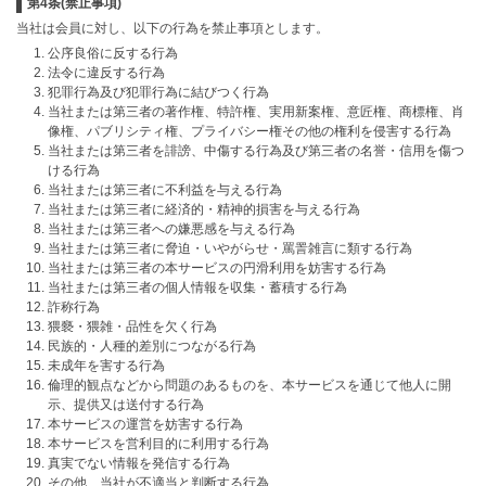
第4条(禁止事項)
当社は会員に対し、以下の行為を禁止事項とします。
公序良俗に反する行為
法令に違反する行為
犯罪行為及び犯罪行為に結びつく行為
当社または第三者の著作権、特許権、実用新案権、意匠権、商標権、肖
像権、パブリシティ権、プライバシー権その他の権利を侵害する行為
当社または第三者を誹謗、中傷する行為及び第三者の名誉・信用を傷つ
ける行為
当社または第三者に不利益を与える行為
当社または第三者に経済的・精神的損害を与える行為
当社または第三者への嫌悪感を与える行為
当社または第三者に脅迫・いやがらせ・罵詈雑言に類する行為
当社または第三者の本サービスの円滑利用を妨害する行為
当社または第三者の個人情報を収集・蓄積する行為
詐称行為
猥褻・猥雑・品性を欠く行為
民族的・人種的差別につながる行為
未成年を害する行為
倫理的観点などから問題のあるものを、本サービスを通じて他人に開
示、提供又は送付する行為
本サービスの運営を妨害する行為
本サービスを営利目的に利用する行為
真実でない情報を発信する行為
その他、当社が不適当と判断する行為