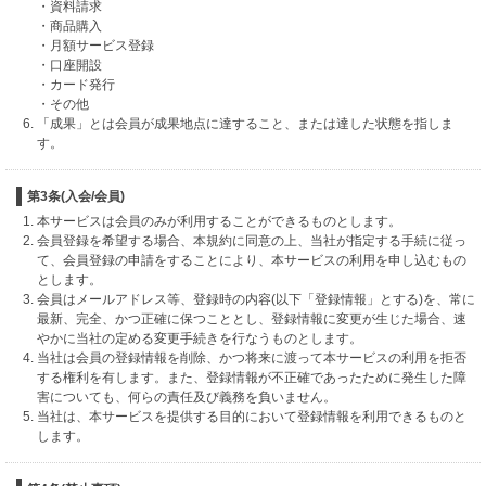
・資料請求
・商品購入
・月額サービス登録
・口座開設
・カード発行
・その他
「成果」とは会員が成果地点に達すること、または達した状態を指しま
す。
第3条(入会/会員)
本サービスは会員のみが利用することができるものとします。
会員登録を希望する場合、本規約に同意の上、当社が指定する手続に従っ
て、会員登録の申請をすることにより、本サービスの利用を申し込むもの
とします。
会員はメールアドレス等、登録時の内容(以下「登録情報」とする)を、常に
最新、完全、かつ正確に保つこととし、登録情報に変更が生じた場合、速
やかに当社の定める変更手続きを行なうものとします。
当社は会員の登録情報を削除、かつ将来に渡って本サービスの利用を拒否
する権利を有します。また、登録情報が不正確であったために発生した障
害についても、何らの責任及び義務を負いません。
当社は、本サービスを提供する目的において登録情報を利用できるものと
します。