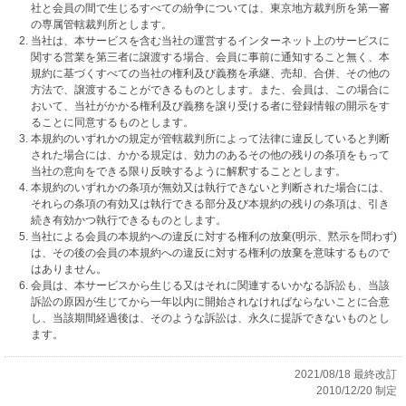
社と会員の間で生じるすべての紛争については、東京地方裁判所を第一審
の専属管轄裁判所とします。
当社は、本サービスを含む当社の運営するインターネット上のサービスに
関する営業を第三者に譲渡する場合、会員に事前に通知すること無く、本
規約に基づくすべての当社の権利及び義務を承継、売却、合併、その他の
方法で、譲渡することができるものとします。また、会員は、この場合に
おいて、当社がかかる権利及び義務を譲り受ける者に登録情報の開示をす
ることに同意するものとします。
本規約のいずれかの規定が管轄裁判所によって法律に違反していると判断
された場合には、かかる規定は、効力のあるその他の残りの条項をもって
当社の意向をできる限り反映するように解釈することとします。
本規約のいずれかの条項が無効又は執行できないと判断された場合には、
それらの条項の有効又は執行できる部分及び本規約の残りの条項は、引き
続き有効かつ執行できるものとします。
当社による会員の本規約への違反に対する権利の放棄(明示、黙示を問わず)
は、その後の会員の本規約への違反に対する権利の放棄を意味するもので
はありません。
会員は、本サービスから生じる又はそれに関連するいかなる訴訟も、当該
訴訟の原因が生じてから一年以内に開始されなければならないことに合意
し、当該期間経過後は、そのような訴訟は、永久に提訴できないものとし
ます。
2021/08/18 最終改訂
2010/12/20 制定