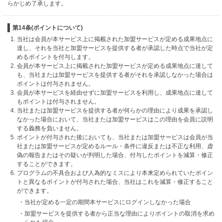
らかじめ了承します。
第14条(ポイントについて)
当社は会員が本サービス上に掲載された加盟サービスが定める成果地点に
達し、それを当社と加盟サービスを提供する者が承認した時点で当社が定
めるポイントを付与します。
会員が本サービス上に掲載された加盟サービスが定める成果地点に達して
も、当社または加盟サービスを提供する者がそれを承認しなかった場合は
ポイントは付与されません。
会員が本サービスを経由せずに加盟サービスを利用し、成果地点に達して
もポイントは付与されません。
当社または加盟サービスを提供する者が何らかの理由により成果を承認し
なかった場合において、当社または加盟サービスはこの理由を会員に説明
する義務を負いません。
ポイントが付与された後においても、当社または加盟サービスは会員が当
社または加盟サービスが定めるルール・条件に違反または不正な利用、虚
偽の報告またはその疑いが判明した場合、付与したポイントを減算・修正
することができます。
プログラムの不具合および人為的なミスにより本来定められていたポイン
トと異なるポイントが付与された場合、当社はこれを減算・修正すること
ができます。
・当社が定める一定の期間本サービスにログインしなかった場合
・加盟サービスを提供する者から正当な理由によりポイントの取消を求め