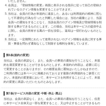
いたしません。
会員は、『登録情報の変更』画面に表示される指示に従って自己の登録さ
れているログイン情報を変更することができます。
当社は、会員の行為が本規約に違反した、あるいは利用規約の精神に照ら
して不適切な行為を行ったと判断した場合には、当社の裁量により、当該
会員への通知をすることなく、当該会員のログイン情報及び登録情報を削
除する事ができるものとします。この場合、当社は本サービスの提供中止
に関し、会員の所有する萬の一切を没収し、返却は一切行わないものとし
ます。
当社は、一定期間にわたって使用されないログイン情報を会員に対する事
前・事後を問わず通知なくして削除する権利を保有しています。
第6条(規約の変更)
当社は、会員の承諾なく、また、会員への事前の通知を行うことなく、本規
約を適宜変更することができるものとします。本規約の内容は、必要に応じ
て変更することがありますが、その都度会員に通知はいたしかねますので、
ご利用の際には本ページに掲載されております最新の利用規約をご参照くだ
さい。本規約の変更後において、本サービスを利用することによって、本規
約の変更に承諾いただいたものとみなします。
第7条(サービス内容の変更･中断･停止･廃止)
当社は、会員の承諾なく、また、会員への事前の通知を行うことなく、任意
に本サービス全体又は一部を変更すること、又は中止することができるもの