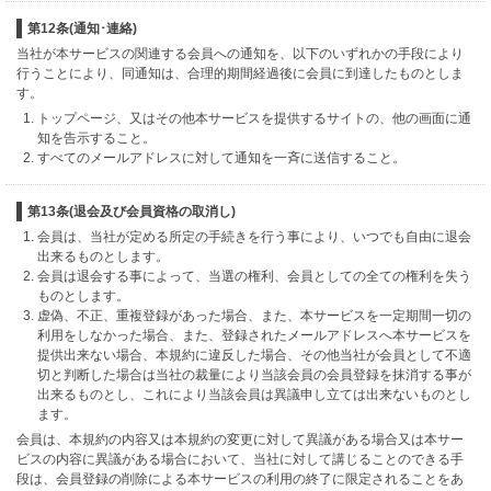
第12条(通知･連絡)
当社が本サービスの関連する会員への通知を、以下のいずれかの手段により
行うことにより、同通知は、合理的期間経過後に会員に到達したものとしま
す。
トップページ、又はその他本サービスを提供するサイトの、他の画面に通
知を告示すること。
すべてのメールアドレスに対して通知を一斉に送信すること。
第13条(退会及び会員資格の取消し)
会員は、当社が定める所定の手続きを行う事により、いつでも自由に退会
出来るものとします。
会員は退会する事によって、当選の権利、会員としての全ての権利を失う
ものとします。
虚偽、不正、重複登録があった場合、また、本サービスを一定期間一切の
利用をしなかった場合、また、登録されたメールアドレスへ本サービスを
提供出来ない場合、本規約に違反した場合、その他当社が会員として不適
切と判断した場合は当社の裁量により当該会員の会員登録を抹消する事が
出来るものとし、これにより当該会員は異議申し立ては出来ないものとし
ます。
会員は、本規約の内容又は本規約の変更に対して異議がある場合又は本サー
ビスの内容に異議がある場合において、当社に対して講じることのできる手
段は、会員登録の削除による本サービスの利用の終了に限定されることをあ