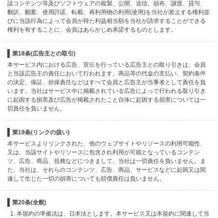
該コンテンツ等及びソフトウェアの複製、公開、送信、頒布、譲渡、貸与、
翻訳、翻案、使用許諾、転載、再利用物の利用(使用)を当社が差止する権利並
びに当該行為によって会員が得た利益相当額を当社が請求することができる
権利を有することに、会員はあらかじめ承諾するものとします。
第18条(広告主との取引)
本サービス内における広告、宣伝を行っている広告主との取り引きは、会員
と当該広告主の責任において行われます。商品等の代金の支払い、契約条件
の決定、保証、担保責任などはすべて会員と広告主が当事者として責任を負
います。当社はサービス中に掲載されている広告によって行われる取り引き
に起因する損害及び広告が掲載されたこと自体に起因する損害については一
切責任を負いません。
第19条(リンクの扱い)
本サービスよりリンクされた、他のウェブサイトやリソースの利用可能性、
又は、当該サイトやリソースに包含され利用が可能となっているコンテン
ツ、広告、商品、役務などにつきまして、当社は一切責任を負いません。ま
た、当社は、それらのコンテンツ、広告、商品、サービスなどに起因又は関
連して生じた一切の損害についても賠償責任は負いません。
第20条(全般)
本規約の準拠法は、日本法とします。本サービス又は本規約に関連して当