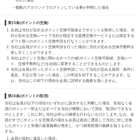
られた場合
・複数のアカウントでログインしている事が判明した場合
第15条(ポイントの交換)
会員は当社が定めるポイント交換可能値までポイントを取得した場合、当
社が定める交換レートで当社が指定する提携交換サービスまたは指定する
ギフト類へのポイント交換申請を行なうことができます。
当社は会員がポイント交換申請を行った場合に当社が定める交換手数料を
差し引くことができます。
当社はポイント交換に関わるすべての値(ポイント交換可能値、交換レー
ト、交換手数料など)を自由に変更することができるものとします。
当社は会員が行ったポイント交換申請について当社が定める規則・条件に
違反、不正が見つかった場合、この申請を却下することができます。な
お、当社はこの却下の理由を会員に説明する義務を負いません。
第16条(ポイントの取消)
当社は会員が以下の項目のいずれかに該当すると判断した場合、告知なく会
員のポイント一部またはすべてを当社の権限において消去、取消ができるも
のとします。これに対し当社は何らの補償も行わないものとします｡なお、会
員がすでにポイントを交換済の場合も会員は過去に遡及して当社に対し交換
したポイントと等価の返還義務が発生し、かつ損害賠償の義務を負うものと
する｡
会員が規約に違反した場合。