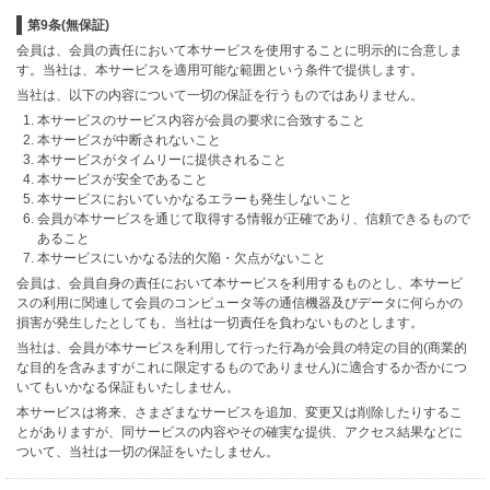
第9条(無保証)
会員は、会員の責任において本サービスを使用することに明示的に合意しま
す。当社は、本サービスを適用可能な範囲という条件で提供します。
当社は、以下の内容について一切の保証を行うものではありません。
本サービスのサービス内容が会員の要求に合致すること
本サービスが中断されないこと
本サービスがタイムリーに提供されること
本サービスが安全であること
本サービスにおいていかなるエラーも発生しないこと
会員が本サービスを通じて取得する情報が正確であり、信頼できるもので
あること
本サービスにいかなる法的欠陥・欠点がないこと
会員は、会員自身の責任において本サービスを利用するものとし、本サービ
スの利用に関連して会員のコンピュータ等の通信機器及びデータに何らかの
損害が発生したとしても、当社は一切責任を負わないものとします。
当社は、会員が本サービスを利用して行った行為が会員の特定の目的(商業的
な目的を含みますがこれに限定するものでありません)に適合するか否かにつ
いてもいかなる保証もいたしません。
本サービスは将来、さまざまなサービスを追加、変更又は削除したりするこ
とがありますが、同サービスの内容やその確実な提供、アクセス結果などに
ついて、当社は一切の保証をいたしません。