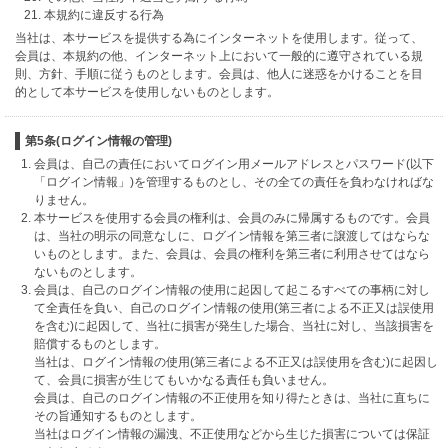
本規約に違反する行為
当社は、本サービスを提供する為にインターネットを使用します。従って、
会員は、本規約の他、インターネット上において一般的に遵守されている規
則、方針、手順に従うものとします。会員は、他人に迷惑をかけることを目
的として本サービスを使用しないものとします。
第5条(ログイン情報の管理)
会員は、自己の責任においてログイン用メールアドレスとパスワード(以下
「ログイン情報」)を管理するものとし、その全ての責任を負わなければな
りません。
本サービスを使用する会員の権利は、会員のみに帰属するものです。会員
は、当社の明示の同意なしに、ログイン情報を第三者に譲渡してはならな
いものとします。また、会員は、会員の権利を第三者に利用させてはなら
ないものとします。
会員は、自己のログイン情報の使用に起因して起こるすべての事柄に対し
て全責任を負い、自己のログイン情報の使用(第三者による不正又は誤使用
を含む)に起因して、当社に損害が発生した場合、当社に対し、当該損害を
賠償するものとします。
当社は、ログイン情報の使用(第三者による不正又は誤使用を含む)に起因し
て、会員に損害が生じてもいかなる責任も負いません。
会員は、自己のログイン情報の不正使用を知り得たときは、当社に直ちに
その旨通知するものとします。
当社はログイン情報の漏洩、不正使用などから生じた損害については保証