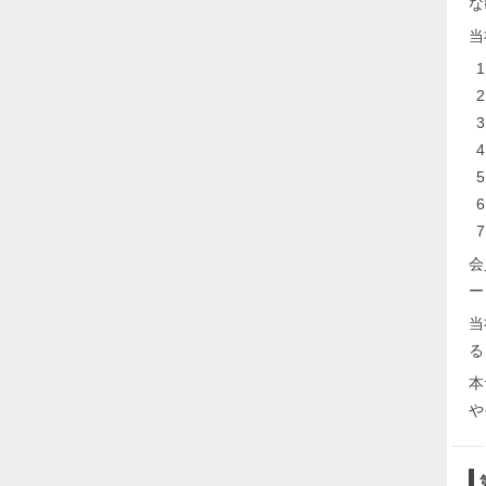
な
当
会
ー
当
る
本
や