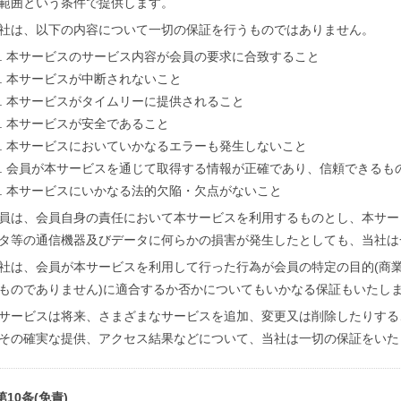
範囲という条件で提供します。
社は、以下の内容について一切の保証を行うものではありません。
本サービスのサービス内容が会員の要求に合致すること
本サービスが中断されないこと
本サービスがタイムリーに提供されること
本サービスが安全であること
本サービスにおいていかなるエラーも発生しないこと
会員が本サービスを通じて取得する情報が正確であり、信頼できるも
本サービスにいかなる法的欠陥・欠点がないこと
員は、会員自身の責任において本サービスを利用するものとし、本サー
タ等の通信機器及びデータに何らかの損害が発生したとしても、当社は
社は、会員が本サービスを利用して行った行為が会員の特定の目的(商
ものでありません)に適合するか否かについてもいかなる保証もいたし
サービスは将来、さまざまなサービスを追加、変更又は削除したりする
その確実な提供、アクセス結果などについて、当社は一切の保証をいた
第10条(免責)