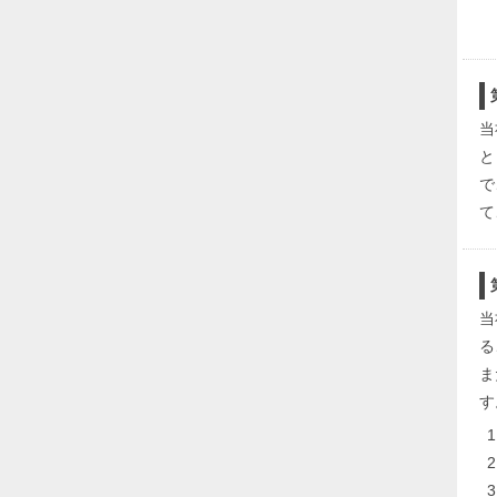
当
と
で
て
当
る
ま
す