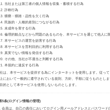
当社または第三者の個人情報を収集・蓄積する行為
詐称行為
猥褻・猥雑・品性を欠く行為
民族的・人種的差別につながる行為
未成年を害する行為
倫理的観点などから問題のあるものを、本サービスを通じて他人に
本サービスの運営を妨害する行為
本サービスを営利目的に利用する行為
真実でない情報を発信する行為
その他、当社が不適当と判断する行為
本規約に違反する行為
社は、本サービスを提供する為にインターネットを使用します。従って
上において一般的に遵守されている規則、方針、手順に従うものとしま
目的として本サービスを使用しないものとします。
第5条(ログイン情報の管理)
会員は、自己の責任においてログイン用メールアドレスとパスワード(