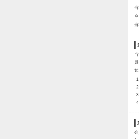
当
る
当
当
員
せ
会