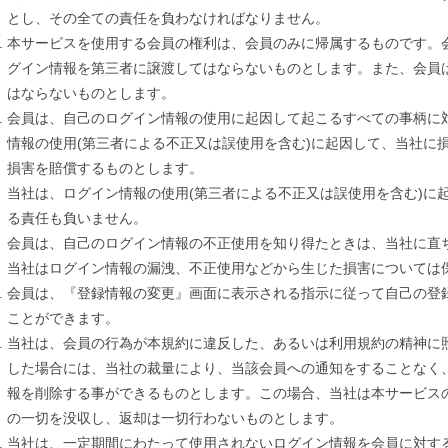
とし、その全ての責任を負わなければなりません。
本サービスを使用する会員の権利は、会員のみに帰属するものです。
グイン情報を第三者に譲渡してはならないものとします。また、会員
はならないものとします。
会員は、自己のログイン情報の使用に起因して起こるすべての事柄に
情報の使用(第三者による不正又は誤使用を含む)に起因して、当社に
損害を賠償するものとします。
当社は、ログイン情報の使用(第三者による不正又は誤使用を含む)に
る責任も負いません。
会員は、自己のログイン情報の不正使用を知り得たときは、当社に直
当社はログイン情報の漏洩、不正使用などから生じた損害については
会員は、『登録情報の変更』画面に表示される指示に従って自己の登
ことができます。
当社は、会員の行為が本規約に違反した、あるいは利用規約の精神に
した場合には、当社の裁量により、当該会員への通知をすることなく
報を削除する事ができるものとします。この場合、当社は本サービス
の一切を没収し、返却は一切行わないものとします。
当社は、一定期間にわたって使用されないログイン情報を会員に対す