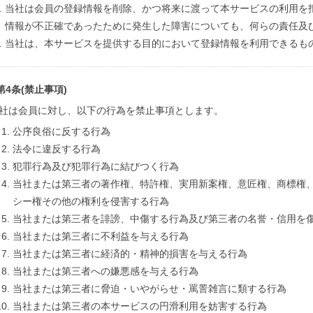
当社は会員の登録情報を削除、かつ将来に渡って本サービスの利用を
情報が不正確であったために発生した障害についても、何らの責任及
当社は、本サービスを提供する目的において登録情報を利用できるも
第4条(禁止事項)
社は会員に対し、以下の行為を禁止事項とします。
公序良俗に反する行為
法令に違反する行為
犯罪行為及び犯罪行為に結びつく行為
当社または第三者の著作権、特許権、実用新案権、意匠権、商標権
シー権その他の権利を侵害する行為
当社または第三者を誹謗、中傷する行為及び第三者の名誉・信用を
当社または第三者に不利益を与える行為
当社または第三者に経済的・精神的損害を与える行為
当社または第三者への嫌悪感を与える行為
当社または第三者に脅迫・いやがらせ・罵詈雑言に類する行為
当社または第三者の本サービスの円滑利用を妨害する行為