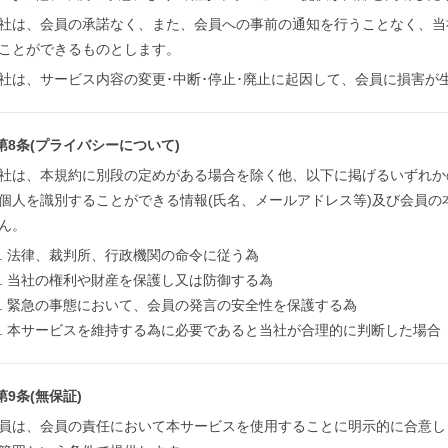
社は、会員の承諾なく、また、会員への事前の通知を行うことなく、当
ことができるものとします。
社は、サービス内容の変更･中断･停止･廃止に起因して、会員に損害が
第8条(プライバシーについて)
社は、本規約に別段の定めがある場合を除く他、以下に掲げるいずれか
個人を識別することができる情報(氏名、メールアドレス等)及び会員の
ん。
法律、裁判所、行政機関の命令に従う為
当社の権利や財産を保護し又は防御する為
緊急の事態において、会員の発言の安全性を保護する為
本サービスを維持する為に必要であると当社が合理的に判断した場合
第9条(無保証)
員は、会員の責任において本サービスを使用することに明示的に合意し