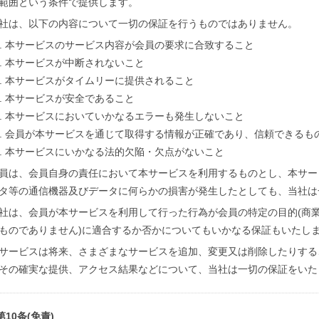
範囲という条件で提供します。
社は、以下の内容について一切の保証を行うものではありません。
本サービスのサービス内容が会員の要求に合致すること
本サービスが中断されないこと
本サービスがタイムリーに提供されること
本サービスが安全であること
本サービスにおいていかなるエラーも発生しないこと
会員が本サービスを通じて取得する情報が正確であり、信頼できるも
本サービスにいかなる法的欠陥・欠点がないこと
員は、会員自身の責任において本サービスを利用するものとし、本サー
タ等の通信機器及びデータに何らかの損害が発生したとしても、当社は
社は、会員が本サービスを利用して行った行為が会員の特定の目的(商
ものでありません)に適合するか否かについてもいかなる保証もいたし
サービスは将来、さまざまなサービスを追加、変更又は削除したりする
その確実な提供、アクセス結果などについて、当社は一切の保証をいた
第10条(免責)