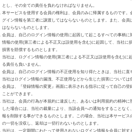
とし、その全ての責任を負わなければなりません。
本サービスを使用する会員の権利は、会員のみに帰属するものです。
グイン情報を第三者に譲渡してはならないものとします。また、会員
はならないものとします。
会員は、自己のログイン情報の使用に起因して起こるすべての事柄に
情報の使用(第三者による不正又は誤使用を含む)に起因して、当社に
損害を賠償するものとします。
当社は、ログイン情報の使用(第三者による不正又は誤使用を含む)に
る責任も負いません。
会員は、自己のログイン情報の不正使用を知り得たときは、当社に直
当社はログイン情報の漏洩、不正使用などから生じた損害については
会員は、『登録情報の変更』画面に表示される指示に従って自己の登
ことができます。
当社は、会員の行為が本規約に違反した、あるいは利用規約の精神に
した場合には、当社の裁量により、当該会員への通知をすることなく
報を削除する事ができるものとします。この場合、当社は本サービス
の一切を没収し、返却は一切行わないものとします。
当社は、一定期間にわたって使用されないログイン情報を会員に対す