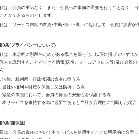
社は、会員の承諾なく、また、会員への事前の通知を行うことなく、当
ことができるものとします。
社は、サービス内容の変更･中断･停止･廃止に起因して、会員に損害が
第8条(プライバシーについて)
社は、本規約に別段の定めがある場合を除く他、以下に掲げるいずれか
個人を識別することができる情報(氏名、メールアドレス等)及び会員の
ん。
法律、裁判所、行政機関の命令に従う為
当社の権利や財産を保護し又は防御する為
緊急の事態において、会員の発言の安全性を保護する為
本サービスを維持する為に必要であると当社が合理的に判断した場合
第9条(無保証)
員は、会員の責任において本サービスを使用することに明示的に合意し