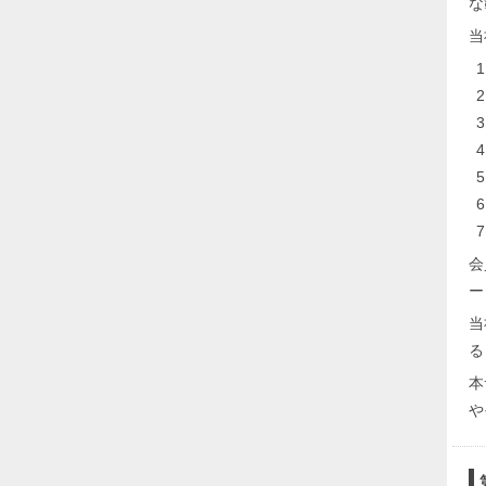
な
当
会
ー
当
る
本
や