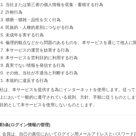
当社または第三者の個人情報を収集・蓄積する行為
詐称行為
猥褻・猥雑・品性を欠く行為
民族的・人種的差別につながる行為
未成年を害する行為
倫理的観点などから問題のあるものを、本サービスを通じて他人に
本サービスの運営を妨害する行為
本サービスを営利目的に利用する行為
真実でない情報を発信する行為
その他、当社が不適当と判断する行為
本規約に違反する行為
社は、本サービスを提供する為にインターネットを使用します。従って
上において一般的に遵守されている規則、方針、手順に従うものとしま
目的として本サービスを使用しないものとします。
第5条(ログイン情報の管理)
会員は、自己の責任においてログイン用メールアドレスとパスワード(