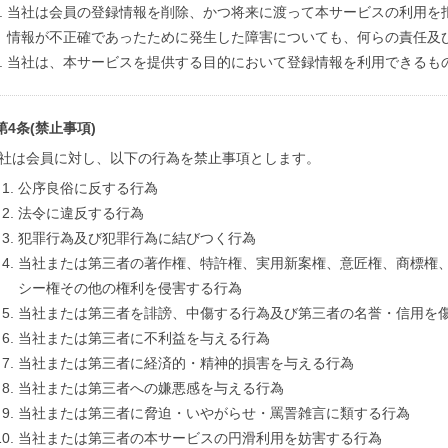
当社は会員の登録情報を削除、かつ将来に渡って本サービスの利用を
情報が不正確であったために発生した障害についても、何らの責任及
当社は、本サービスを提供する目的において登録情報を利用できるも
第4条(禁止事項)
社は会員に対し、以下の行為を禁止事項とします。
公序良俗に反する行為
法令に違反する行為
犯罪行為及び犯罪行為に結びつく行為
当社または第三者の著作権、特許権、実用新案権、意匠権、商標権
シー権その他の権利を侵害する行為
当社または第三者を誹謗、中傷する行為及び第三者の名誉・信用を
当社または第三者に不利益を与える行為
当社または第三者に経済的・精神的損害を与える行為
当社または第三者への嫌悪感を与える行為
当社または第三者に脅迫・いやがらせ・罵詈雑言に類する行為
当社または第三者の本サービスの円滑利用を妨害する行為