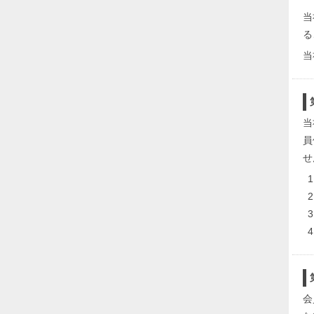
当
る
当
当
員
せ
会