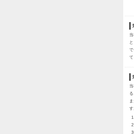
当
と
で
て
当
る
ま
す