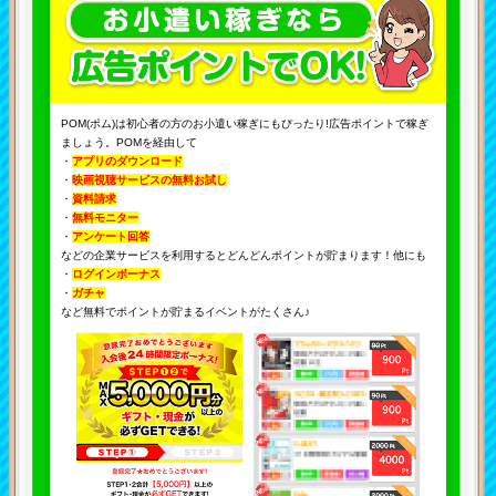
POM(ポム)は初心者の方のお小遣い稼ぎにもぴったり!広告ポイントで稼ぎ
ましょう。POMを経由して
・
アプリのダウンロード
・
映画視聴サービスの無料お試し
・
資料請求
・
無料モニター
・
アンケート回答
などの企業サービスを利用するとどんどんポイントが貯まります！他にも
・
ログインボーナス
・
ガチャ
など無料でポイントが貯まるイベントがたくさん♪