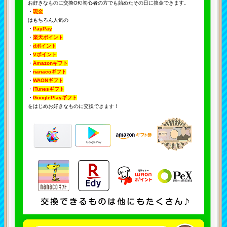
お好きなものに交換OK!初心者の方でも始めたその日に換金できます。
・
現金
はもちろん人気の
・
PayPay
・
楽天ポイント
・
dポイント
・
Vポイント
・
Amazonギフト
・
nanacoギフト
・
WAONギフト
・
iTunesギフト
・
GooglePlayギフト
をはじめお好きなものに交換できます！