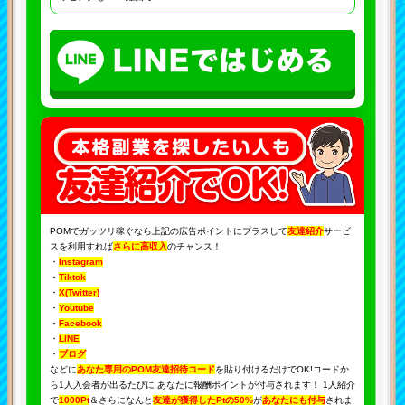
POMでガッツリ稼ぐなら上記の広告ポイントにプラスして
友達紹介
サービ
スを利用すれば
さらに高収入
のチャンス！
・
Instagram
・
Tiktok
・
X(Twitter)
・
Youtube
・
Facebook
・
LINE
・
ブログ
などに
あなた専用のPOM友達招待コード
を貼り付けるだけでOK!コードか
ら1人入会者が出るたびに あなたに報酬ポイントが付与されます！ 1人紹介
で
1000Pt
＆さらになんと
友達が獲得したPtの50%
が
あなたにも付与
されま