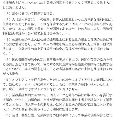
する場合を除き、あらかじめお客様の同意を得ることなく第三者に提供するこ
とはありません。
（１）法令に基づいて提供する場合。
（２）人（法人を含む。）の生命、身体又は財産といった具体的な権利利益が
侵害されるおそれがあり、これを保護するために個人データの提供が必要であ
り、かつ、本人の同意を得ることが困難である場合（他の方法により、当該権
利利益の保護が十分可能である場合を除く。）。
（３）公衆衛生の向上又は心身の発展途上にある児童の健全な育成のために特
に必要な場合であり、かつ、本人の同意を得ることが困難である場合（他の方
法により、公衆衛生の向上又は児童の健全な育成が十分可能である場合を除
く。）。
（４）国の機関等が法令の定める事務を実施する上で、民間企業等の協力を得
る必要がある場合であって、協力する民間企業等が当該国の機関等に提供する
ことについて、本人の同意を得ることが当該事務の遂行に支障を及ぼすおそれ
がある場合。
（５）オプトアウトを行う場合。ただしこの場合はオプトアウトの詳細につい
て、当社のホームページに掲載するとともに、事業所の窓口へ掲示いたしま
す。現在、当社ではオプトアウトを行っておりません。
（６）業務委託契約に基づいて、個人データを外部の会社に取り扱いを委託す
る場合。ただしこの場合は、当社が定めた基準を満たす者を委託先として選定
するとともに、個人データの取り扱いに関する契約の締結や委託先において個
人データの安全管理が図られるよう適切に監督します。
（７）合併、会社分割、営業譲渡その他の事由によって事業の承継がおこなわ