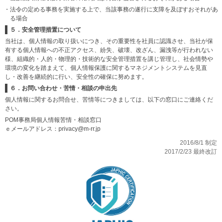
・法令の定める事務を実施する上で、当該事務の遂行に支障を及ぼすおそれがあ
る場合
５．安全管理措置について
当社は、個人情報の取り扱いにつき、その重要性を社員に認識させ、当社が保
有する個人情報への不正アクセス、紛失、破壊、改ざん、漏洩等が行われない
様、組織的・人的・物理的・技術的な安全管理措置を講じ管理し、社会情勢や
環境の変化を踏まえて、個人情報保護に関するマネジメントシステムを見直
し・改善を継続的に行い、安全性の確保に努めます。
６．お問い合わせ・苦情・相談の申出先
個人情報に関するお問合せ、苦情等につきましては、以下の窓口にご連絡くだ
さい。
POM事務局個人情報苦情・相談窓口
ｅメールアドレス：privacy@m-rr.jp
2016/8/1 制定
2017/2/23 最終改訂