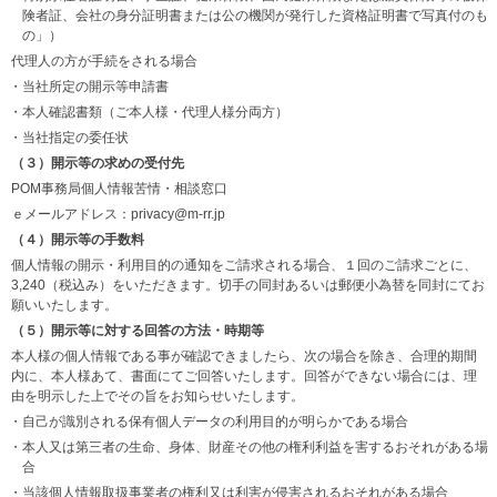
険者証、会社の身分証明書または公の機関が発行した資格証明書で写真付のも
の」）
代理人の方が手続をされる場合
・当社所定の開示等申請書
・本人確認書類（ご本人様・代理人様分両方）
・当社指定の委任状
（３）開示等の求めの受付先
POM事務局個人情報苦情・相談窓口
ｅメールアドレス：privacy@m-rr.jp
（４）開示等の手数料
個人情報の開示・利用目的の通知をご請求される場合、１回のご請求ごとに、
3,240（税込み）をいただきます。切手の同封あるいは郵便小為替を同封にてお
願いいたします。
（５）開示等に対する回答の方法・時期等
本人様の個人情報である事が確認できましたら、次の場合を除き、合理的期間
内に、本人様あて、書面にてご回答いたします。回答ができない場合には、理
由を明示した上でその旨をお知らせいたします。
・自己が識別される保有個人データの利用目的が明らかである場合
・本人又は第三者の生命、身体、財産その他の権利利益を害するおそれがある場
合
・当該個人情報取扱事業者の権利又は利害が侵害されるおそれがある場合