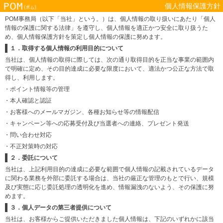
個人情報保護方針
POM事務局（以下「当社」という。）は、個人情報の取り扱いにあたり「個人
情報の保護に関する法律」を遵守し、個人情報を適正かつ安全に取り扱うた
め、個人情報保護方針を策定し個人情報の保護に努めます。
１．取得する個人情報の利用目的について
当社は、個人情報の取得に際しては、次の通り取得目的を正当な事業の範囲内
で明確に定め、その目的達成に必要な限度において、適法かつ公正な方法で取
得し、利用します。
・ポイント情報等の管理
・本人確認と認証
・お客様へのメールマガジン、各種お知らせ等の情報配信
・キャンペーン等への応募受付及び当選者への連絡、プレゼント発送
・問い合わせ対応
・不正対策時の対応
２．委託について
当社は、上記利用目的の達成に必要な範囲で個人情報の記載されているデータ
に関わる業務を外部に委託する場合は、当社の厳正な管理のもとで行い、規模
及び実態に応じ委託処理の透明化を進め、情報漏洩のないよう、その保護に努
めます。
３．個人データの第三者提供について
当社は、お客様からご提供いただきました個人情報は、下記のいずれかに該当