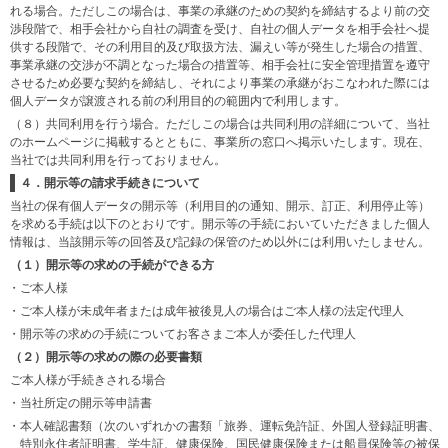
れる場合。ただしこの場合は、事業の承継のための契約を締結するより前の交
渉段階で、相手会社から自社の調査を受け、自社の個人データを相手会社へ提
供する段階で、その利用目的及び取扱方法、漏えい等が発生した場合の措置、
事業承継の交渉が不調となった場合の措置等、相手会社に安全管理措置を遵守
させるため必要な契約を締結し、それにより事業の承継がおこなわれた際には
個人データが譲渡される前の利用目的の範囲内で利用します。
（８）共同利用を行う場合。ただしこの場合は共同利用の詳細について、当社
のホームページに掲載するとともに、事業所の窓口へ掲示いたします。現在、
当社では共同利用を行っておりません。
４．開示等の請求手続きについて
当社の保有個人データの開示等（利用目的の通知、開示、訂正、利用停止等）
を求める手続は以下のとおりです。開示等の手続においていただきました個人
情報は、当該開示等の回答及び記録の保管のため以外には利用いたしません。
（１）開示等の求めの手続ができる方
・ご本人様
・ご本人様が未成年者または成年被後見人の場合はご本人様の法定代理人
・開示等の求めの手続についてお客さまご本人が委任した代理人
（２）開示等の求めの際の必要書類
ご本人様が手続きされる場合
・当社所定の開示等申請書
・本人確認書類（次のいずれかの書類「旅券、運転免許証、外国人登録証明書、
特別永住者証明書、学生証、健康保険、国民健康保険または船員保険等の被保