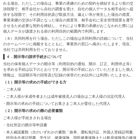
れる場合。ただしこの場合は、事業の承継のための契約を締結するより前の交
渉段階で、相手会社から自社の調査を受け、自社の個人データを相手会社へ提
供する段階で、その利用目的及び取扱方法、漏えい等が発生した場合の措置、
事業承継の交渉が不調となった場合の措置等、相手会社に安全管理措置を遵守
させるため必要な契約を締結し、それにより事業の承継がおこなわれた際には
個人データが譲渡される前の利用目的の範囲内で利用します。
（８）共同利用を行う場合。ただしこの場合は共同利用の詳細について、当社
のホームページに掲載するとともに、事業所の窓口へ掲示いたします。現在、
当社では共同利用を行っておりません。
４．開示等の請求手続きについて
当社の保有個人データの開示等（利用目的の通知、開示、訂正、利用停止等）
を求める手続は以下のとおりです。開示等の手続においていただきました個人
情報は、当該開示等の回答及び記録の保管のため以外には利用いたしません。
（１）開示等の求めの手続ができる方
・ご本人様
・ご本人様が未成年者または成年被後見人の場合はご本人様の法定代理人
・開示等の求めの手続についてお客さまご本人が委任した代理人
（２）開示等の求めの際の必要書類
ご本人様が手続きされる場合
・当社所定の開示等申請書
・本人確認書類（次のいずれかの書類「旅券、運転免許証、外国人登録証明書、
特別永住者証明書、学生証、健康保険、国民健康保険または船員保険等の被保