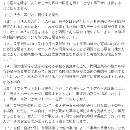
する場合を除き、あらかじめお客様の同意を得ることなく第三者に提供するこ
とはありません。
（１）法令に基づいて提供する場合。
（２）人（法人を含む。）の生命、身体又は財産といった具体的な権利利益が
侵害されるおそれがあり、これを保護するために個人データの提供が必要であ
り、かつ、本人の同意を得ることが困難である場合（他の方法により、当該権
利利益の保護が十分可能である場合を除く。）。
（３）公衆衛生の向上又は心身の発展途上にある児童の健全な育成のために特
に必要な場合であり、かつ、本人の同意を得ることが困難である場合（他の方
法により、公衆衛生の向上又は児童の健全な育成が十分可能である場合を除
く。）。
（４）国の機関等が法令の定める事務を実施する上で、民間企業等の協力を得
る必要がある場合であって、協力する民間企業等が当該国の機関等に提供する
ことについて、本人の同意を得ることが当該事務の遂行に支障を及ぼすおそれ
がある場合。
（５）オプトアウトを行う場合。ただしこの場合はオプトアウトの詳細につい
て、当社のホームページに掲載するとともに、事業所の窓口へ掲示いたしま
す。現在、当社ではオプトアウトを行っておりません。
（６）業務委託契約に基づいて、個人データを外部の会社に取り扱いを委託す
る場合。ただしこの場合は、当社が定めた基準を満たす者を委託先として選定
するとともに、個人データの取り扱いに関する契約の締結や委託先において個
人データの安全管理が図られるよう適切に監督します。
（７）合併、会社分割、営業譲渡その他の事由によって事業の承継がおこなわ