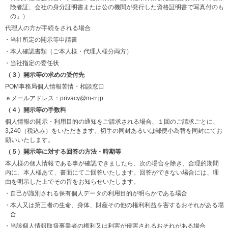
険者証、会社の身分証明書または公の機関が発行した資格証明書で写真付のも
の」）
代理人の方が手続をされる場合
・当社所定の開示等申請書
・本人確認書類（ご本人様・代理人様分両方）
・当社指定の委任状
（３）開示等の求めの受付先
POM事務局個人情報苦情・相談窓口
ｅメールアドレス：privacy@m-rr.jp
（４）開示等の手数料
個人情報の開示・利用目的の通知をご請求される場合、１回のご請求ごとに、
3,240（税込み）をいただきます。切手の同封あるいは郵便小為替を同封にてお
願いいたします。
（５）開示等に対する回答の方法・時期等
本人様の個人情報である事が確認できましたら、次の場合を除き、合理的期間
内に、本人様あて、書面にてご回答いたします。回答ができない場合には、理
由を明示した上でその旨をお知らせいたします。
・自己が識別される保有個人データの利用目的が明らかである場合
・本人又は第三者の生命、身体、財産その他の権利利益を害するおそれがある場
合
・当該個人情報取扱事業者の権利又は利害が侵害されるおそれがある場合