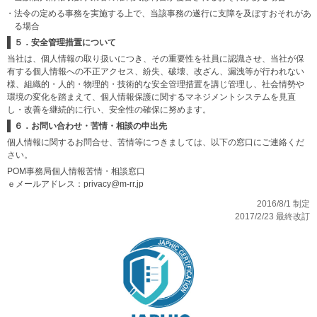
・法令の定める事務を実施する上で、当該事務の遂行に支障を及ぼすおそれがあ
る場合
５．安全管理措置について
当社は、個人情報の取り扱いにつき、その重要性を社員に認識させ、当社が保
有する個人情報への不正アクセス、紛失、破壊、改ざん、漏洩等が行われない
様、組織的・人的・物理的・技術的な安全管理措置を講じ管理し、社会情勢や
環境の変化を踏まえて、個人情報保護に関するマネジメントシステムを見直
し・改善を継続的に行い、安全性の確保に努めます。
６．お問い合わせ・苦情・相談の申出先
個人情報に関するお問合せ、苦情等につきましては、以下の窓口にご連絡くだ
さい。
POM事務局個人情報苦情・相談窓口
ｅメールアドレス：privacy@m-rr.jp
2016/8/1 制定
2017/2/23 最終改訂