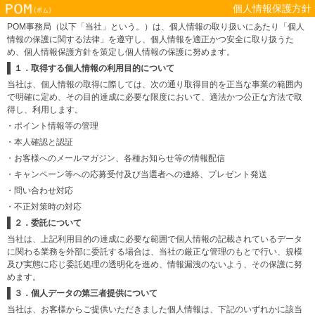
個人情報保護方針
POM事務局（以下「当社」という。）は、個人情報の取り扱いにあたり「個人
情報の保護に関する法律」を遵守し、個人情報を適正かつ安全に取り扱うた
め、個人情報保護方針を策定し個人情報の保護に努めます。
１．取得する個人情報の利用目的について
当社は、個人情報の取得に際しては、次の通り取得目的を正当な事業の範囲内
で明確に定め、その目的達成に必要な限度において、適法かつ公正な方法で取
得し、利用します。
・ポイント情報等の管理
・本人確認と認証
・お客様へのメールマガジン、各種お知らせ等の情報配信
・キャンペーン等への応募受付及び当選者への連絡、プレゼント発送
・問い合わせ対応
・不正対策時の対応
２．委託について
当社は、上記利用目的の達成に必要な範囲で個人情報の記載されているデータ
に関わる業務を外部に委託する場合は、当社の厳正な管理のもとで行い、規模
及び実態に応じ委託処理の透明化を進め、情報漏洩のないよう、その保護に努
めます。
３．個人データの第三者提供について
当社は、お客様からご提供いただきました個人情報は、下記のいずれかに該当