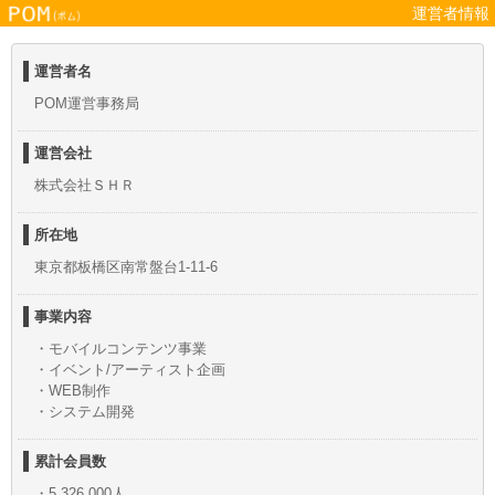
運営者情報
運営者名
POM運営事務局
運営会社
株式会社ＳＨＲ
所在地
東京都板橋区南常盤台1-11-6
事業内容
・モバイルコンテンツ事業
・イベント/アーティスト企画
・WEB制作
・システム開発
累計会員数
・5,326,000人